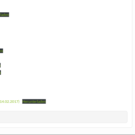
rladen
en
n
n
 14.02.2017)
Herunterladen