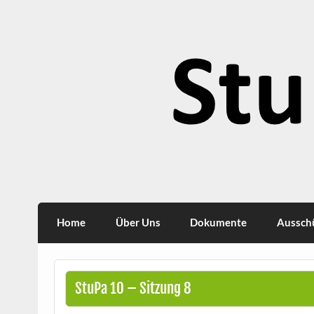
Skip
to
content
StuPa
Studierendenparlament TU Dortmund
Home
Über Uns
Dokumente
Aussch
StuPa 10 – Sitzung 8