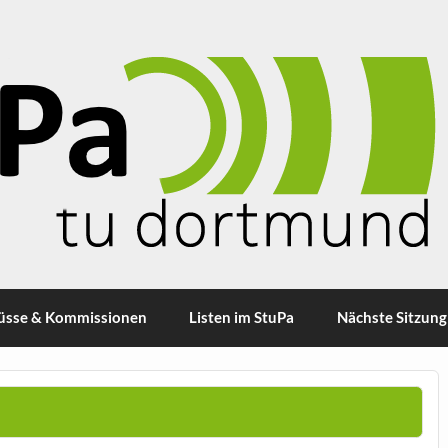
üsse & Kommissionen
Listen im StuPa
Nächste Sitzung