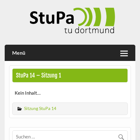
Skip
to
content
Studierendenparlament TU Dortmund
StuPa
Menü
StuPa 14 – Sitzung 1
Kein Inhalt…
Sitzung StuPa 14