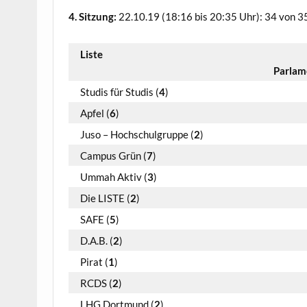
4. Sitzung:
22.10.19 (18:16 bis 20:35 Uhr): 34 von 3
Liste
Parlam
Studis für Studis (
4
)
Apfel (
6
)
Juso – Hochschulgruppe (
2
)
Campus Grün (
7
)
Ummah Aktiv (
3
)
Die LISTE (
2
)
SAFE (
5
)
D.A.B. (
2
)
Pirat (
1
)
RCDS (
2
)
LHG Dortmund (
2
)