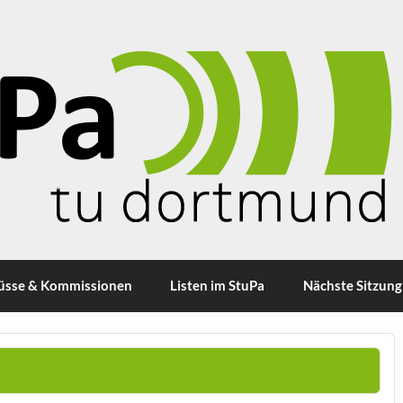
üsse & Kommissionen
Listen im StuPa
Nächste Sitzung