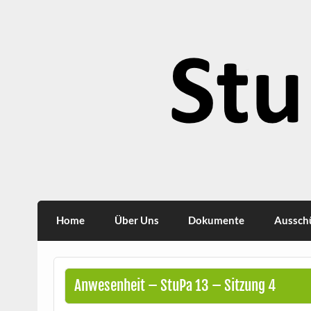
Skip
to
content
StuPa
Studierendenparlament TU Dortmund
Home
Über Uns
Dokumente
Aussch
Anwesenheit – StuPa 13 – Sitzung 4