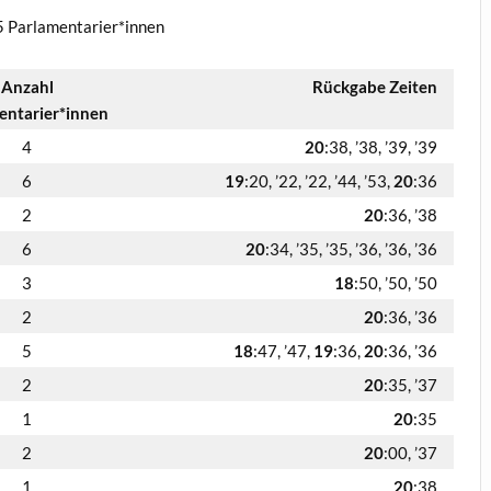
5 Parlamentarier*innen
Anzahl
Rückgabe Zeiten
entarier*innen
4
20
:38, ’38, ’39, ’39
6
19
:20, ’22, ’22, ’44, ’53,
20
:36
2
20
:36, ’38
6
20
:34, ’35, ’35, ’36, ’36, ’36
3
18
:50, ’50, ’50
2
20
:36, ’36
5
18
:47, ’47,
19
:36,
20
:36, ’36
2
20
:35, ’37
1
20
:35
2
20
:00, ’37
1
20
:38