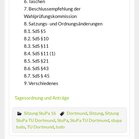
Taschen
Beschlussempfehlung der
Wahlprüfungskommission
Satzungs- und Ordnungsänderungen
8.1. SdS §5
8.2. SdS §10
8.3. SdS §11
8.4. SdS §11 (1)
8.5. SdS §21
8.6. SdS §43
8.7. SdS § 45
Verschiedenes
Tagesordnung und Anträge
Sitzung StuPa 16
Dortmund
,
Sitzung
,
Sitzung
StuPa TU Dortmund
,
StuPa
,
StuPa TU Dortmund
,
stupa
tudo
,
TU Dortmund
,
tudo