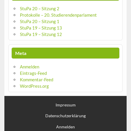
StuPa 20 – Sitzung 2
Protokolle – 20. Studierendenparlament
StuPa 20 – Sitzung 1
StuPa 19 – Sitzung 13
StuPa 19 – Sitzung 12
Meta
Anmelden
Eintrags-Feed
Kommentar-Feed
WordPress.org
Impressum
Datenschutzerklärung
Anmelden