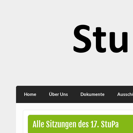
Skip
to
content
StuPa
Studierendenparlament TU Dortmund
Home
Über Uns
Dokumente
Aussch
Alle Sitzungen des 17. StuPa