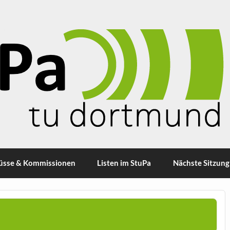
üsse & Kommissionen
Listen im StuPa
Nächste Sitzung